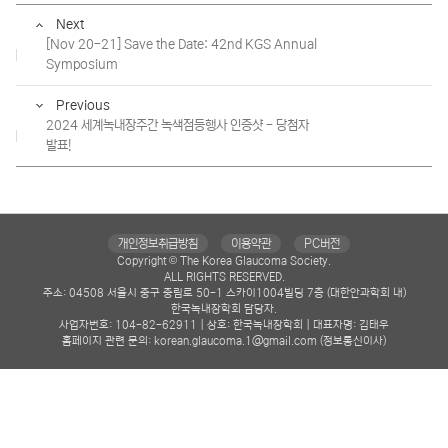
Next
[Nov 20-21] Save the Date: 42nd KGS Annual
Symposium
Previous
2024 세계녹내장주간 녹색점등행사 인증샷 - 당첨자
발표!
개인정보취급방침
이용약관
PC버전
Copyright © The Korea Glaucoma Society.
ALL RIGHTS RESERVED.
주소: 04508 서울시 중구 중림로 50-1 스카이1004빌딩 7층 (대한안과학회 내)
한국녹내장학회 담당자.
사업자번호: 104-82-62911 | 상호: 한국녹내장학회 | 대표자명: 김태우
홈페이지 관련 문의: korean.glaucoma.1@gmail.com (정보통신이사)